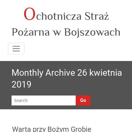
O
Skip
chotnicza Straż
to
content
Pożarna w Bojszowach
Monthly Archive 26 kwietnia
2019
Go
Warta przy Bożym Grobie