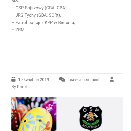
SiŚ:
– OSP Bojszowy (GBA, GBA),
– JRG Tychy (GBA, SCRt),
– Patrol policji z KPP w Bieruniu,
– ZRM.
19 kwietnia 2019
Leave a comment
By Karol