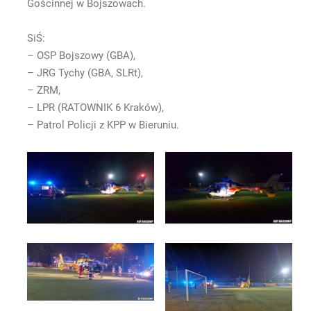
Gościnnej w Bojszowach.
SiŚ:
– OSP Bojszowy (GBA),
– JRG Tychy (GBA, SLRt),
– ZRM,
– LPR (RATOWNIK 6 Kraków),
– Patrol Policji z KPP w Bieruniu.