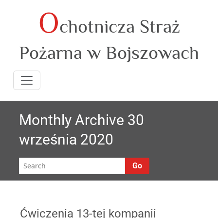
O
Skip
chotnicza Straż
to
content
Pożarna w Bojszowach
Monthly Archive 30
września 2020
Go
Ćwiczenia 13-tej kompanii