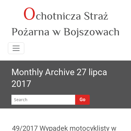
O
Skip
chotnicza Straż
to
content
Pożarna w Bojszowach
Monthly Archive 27 lipca
2017
Go
49/2017 Wypadek motocyklisty w