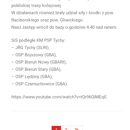
pobliskiej trasy kolejowej.
W działaniach również brały udział siły i środki z pow.
Raciborskiego oraz pow. Gliwickiego.
Nasz zastęp wrócił do bazy o godzinie 4:40 nad ranem.
SiS podległe KM PSP Tychy:
– JRG Tychy (SLRt),
– OSP Bojszowy (GBA),
– OSP Bieruń Nowy (GBARt),
– OSP Bieruń Stary (GBA),
– OSP Lędziny (GBA),
– OSP Czarnuchowice (GBA).
https://www.youtube.com/watch?v=tQr96QIMEqE
Stronicowanie