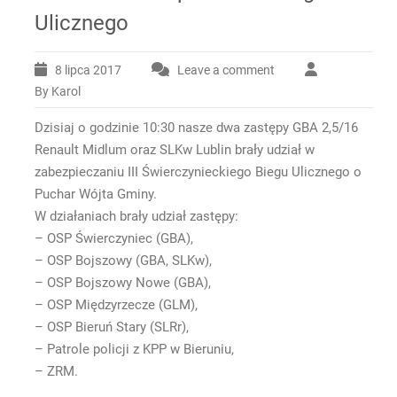
Ulicznego
8 lipca 2017
Leave a comment
By Karol
Dzisiaj o godzinie 10:30 nasze dwa zastępy GBA 2,5/16
Renault Midlum oraz SLKw Lublin brały udział w
zabezpieczaniu III Świerczynieckiego Biegu Ulicznego o
Puchar Wójta Gminy.
W działaniach brały udział zastępy:
– OSP Świerczyniec (GBA),
– OSP Bojszowy (GBA, SLKw),
– OSP Bojszowy Nowe (GBA),
– OSP Międzyrzecze (GLM),
– OSP Bieruń Stary (SLRr),
– Patrole policji z KPP w Bieruniu,
– ZRM.