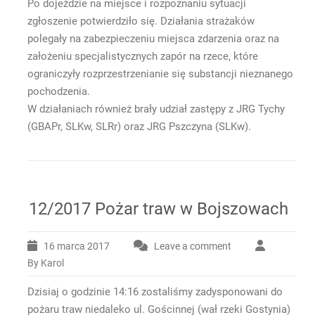
Po dojeździe na miejsce i rozpoznaniu sytuacji
zgłoszenie potwierdziło się. Działania strażaków
polegały na zabezpieczeniu miejsca zdarzenia oraz na
założeniu specjalistycznych zapór na rzece, które
ograniczyły rozprzestrzenianie się substancji nieznanego
pochodzenia.
W działaniach również brały udział zastępy z JRG Tychy
(GBAPr, SLKw, SLRr) oraz JRG Pszczyna (SLKw).
12/2017 Pożar traw w Bojszowach
16 marca 2017
Leave a comment
By Karol
Dzisiaj o godzinie 14:16 zostaliśmy zadysponowani do
pożaru traw niedaleko ul. Gościnnej (wał rzeki Gostynia)