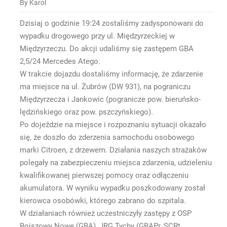
By Karol
Dzisiaj o godzinie 19:24 zostaliśmy zadysponowani do
wypadku drogowego przy ul. Międzyrzeckiej w
Międzyrzeczu. Do akcji udaliśmy się zastępem GBA
2,5/24 Mercedes Atego.
W trakcie dojazdu dostaliśmy informację, że zdarzenie
ma miejsce na ul. Żubrów (DW 931), na pograniczu
Międzyrzecza i Jankowic (pogranicze pow. bieruńsko-
lędzińskiego oraz pow. pszczyńskiego).
Po dojeździe na miejsce i rozpoznaniu sytuacji okazało
się, że doszło do zderzenia samochodu osobowego
marki Citroen, z drzewem. Działania naszych strażaków
polegały na zabezpieczeniu miejsca zdarzenia, udzieleniu
kwalifikowanej pierwszej pomocy oraz odłączeniu
akumulatora. W wyniku wypadku poszkodowany został
kierowca osobówki, którego zabrano do szpitala.
W działaniach również uczestniczyły zastępy z OSP
Bojszowy Nowe (GBA), JRG Tychy (GBAPr, SCRt,