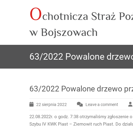
O
Skip
chotnicza Straż Po
to
content
w Bojszowach
63/2022 Powalone drzewo 
63/2022 Powalone drzewo przy
22 sierpnia 2022
Leave a comment
22.08.2022r. o godz. 7:38 otrzymaliśmy zgłoszenie o
Szybu IV KWK Piast – Ziemowit ruch Piast. Do dzia