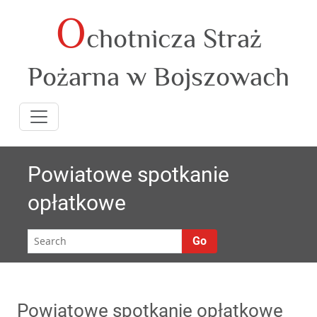
O
Skip
chotnicza Straż
to
content
Pożarna w Bojszowach
Powiatowe spotkanie
opłatkowe
Go
Powiatowe spotkanie opłatkowe