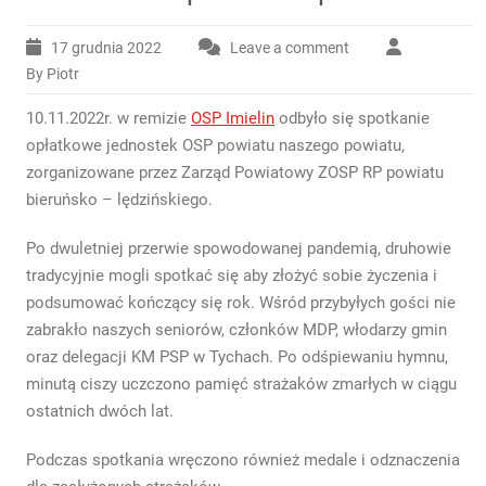
17 grudnia 2022
Leave a comment
By Piotr
10.11.2022r. w remizie
OSP Imielin
odbyło się spotkanie
opłatkowe jednostek OSP powiatu naszego powiatu,
zorganizowane przez Zarząd Powiatowy ZOSP RP powiatu
bieruńsko – lędzińskiego.
Po dwuletniej przerwie spowodowanej pandemią, druhowie
tradycyjnie mogli spotkać się aby złożyć sobie życzenia i
podsumować kończący się rok. Wśród przybyłych gości nie
zabrakło naszych seniorów, członków MDP, włodarzy gmin
oraz delegacji KM PSP w Tychach. Po odśpiewaniu hymnu,
minutą ciszy
uczczono pamięć strażaków zmarłych w ciągu
ostatnich dwóch lat.
Podczas spotkania wręczono również medale i odznaczenia